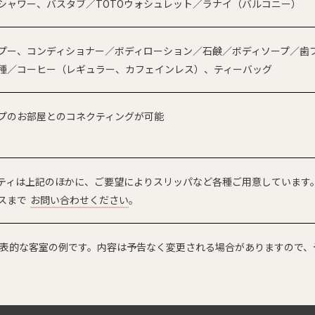
シャワー、バスタブ／TOTOウォシュレット／ラナイ（バルコニー）
プー、コンディショナー／ボディローション／石鹸／ボディソープ／歯
種／コーヒー（レギュラー、カフェインレス）、ティーバッグ
プのお部屋とのコネクティングが可能
ティは上記のほかに、ご要望によりスリッパなど各種ご用意しています
スまで
お問い合わせください
。
表的な客室の例です。内容は予告なく変更される場合がありますので、