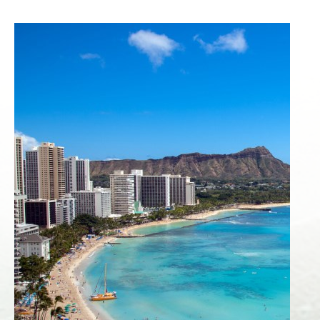
ー
ア
ル
さ
れ
た
快
適
な
客
室