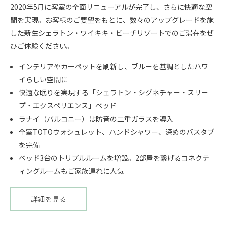
2020年5月に客室の全面リニューアルが完了し、さらに快適な空
間を実現。お客様のご要望をもとに、数々のアップグレードを施
した新生シェラトン・ワイキキ・ビーチリゾートでのご滞在をぜ
ひご体験ください。
インテリアやカーペットを刷新し、ブルーを基調としたハワ
イらしい空間に
快適な眠りを実現する「シェラトン・シグネチャー・スリー
プ・エクスペリエンス」ベッド
ラナイ（バルコニー）は防音の二重ガラスを導入
全室TOTOウォシュレット、ハンドシャワー、深めのバスタブ
を完備
ベッド3台のトリプルルームを増設。2部屋を繋げるコネクテ
ィングルームもご家族連れに人気
詳細を見る
リ
ニ
ュ