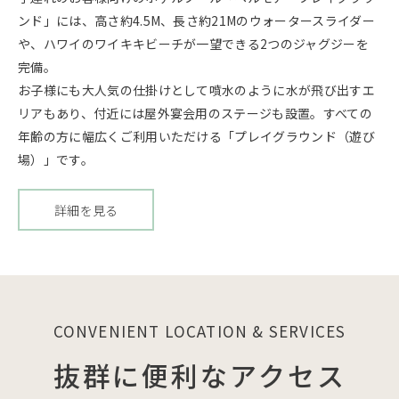
ンド」には、高さ約4.5M、長さ約21Mのウォータースライダー
や、ハワイのワイキキビーチが一望できる2つのジャグジーを
完備。
お子様にも大人気の仕掛けとして噴水のように水が飛び出すエ
リアもあり、付近には屋外宴会用のステージも設置。すべての
年齢の方に幅広くご利用いただける「プレイグラウンド（遊び
場）」です。
詳細を見る
ヘ
ル
モ
ア・
プ
レ
イ
CONVENIENT LOCATION & SERVICES
グ
ラ
抜群に便利なアクセス
ウ
ン