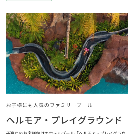
ッ
ジ・
イ
ン
フ
ィ
ニ
テ
ィ
プ
ー
ル
お子様にも人気のファミリープール
ヘルモア・プレイグラウンド
子連れのお客様向けのホテルプール「ヘルモア・プレイグラウ