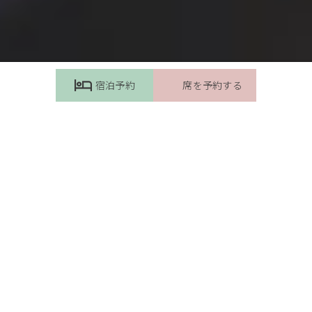
宿泊予約
席を予約する
シェラトン・ワイキキ・ビーチリゾートへようこそ
ワイキキの中心で
体験する、至福の
ハワイ