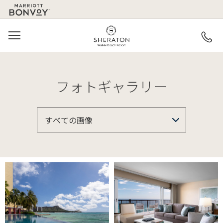
MARRIOTT
SKIP TO MAIN CONTENT
LOGO
MENU
SHERATON WAIKIKI BE
フォトギャラリー